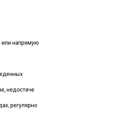
а или напрямую
веденных
е, недостаче
дах, регулярно