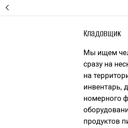
Кладовщик
Мы ищем чел
сразу на не
на территор
инвентарь, 
номерного ф
оборудовани
продуктов п