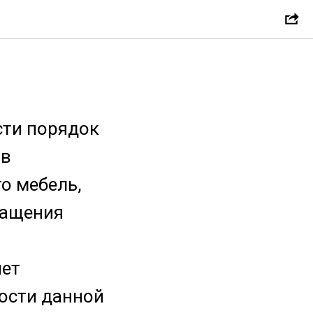
сти порядок
ов
о мебель,
нащения
чет
ности данной