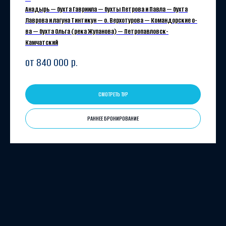
Анадырь — бухта Гавриила — бухты Петрова и Павла — бухта
Лаврова и лагуна Тинтикун — о. Верхотурова — Командорские о-
ва — бухта Ольга (река Жупанова) — Петропавловск-
Камчатский
от 840 000
р.
СМОТРЕТЬ ТУР
РАННЕЕ БРОНИРОВАНИЕ