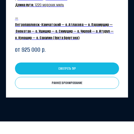
Длина пути:
1220 морских миль
—
Петропавловск-Камчатский — о. Атласова — о. Парамушир —
Онекотан — о. Ушишир — о. Симушир — о. Чирпой — о. Итуруп —
о. Кунашир — о. Сахалин (бухта Броутона)
от 925 000
р.
СМОТРЕТЬ ТУР
РАННЕЕ БРОНИРОВАНИЕ