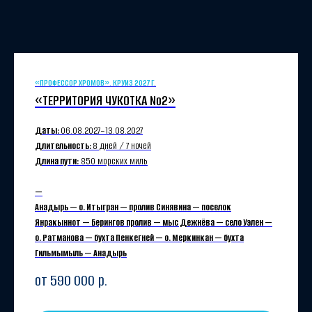
«ПРОФЕССОР ХРОМОВ». КРУИЗ 2027 Г.
«ТЕРРИТОРИЯ ЧУКОТКА №2»
Даты:
06.08.2027−13.08.2027
Длительность:
8 дней / 7 ночей
Длина пути:
850 морских миль
—
Анадырь — о. Итыгран — пролив Синявина — поселок
Янракыннот — Берингов пролив — мыс Дежнёва — село Уэлен —
о. Ратманова — бухта Пенкегней — о. Меркинкан — бухта
Гильмымыль — Анадырь
от 590 000
р.