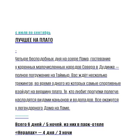
с июля по сентябрь
ЛУЧШЕЕ НА ПЛАТО
-
Четыре бесподобных дня на озере Лама, гостевание
у коренных малочисленных народов Севера в Дудинке —
полное погружение на Таймыр. Вас ждёт несколько
трекингов, во время одного из которых самые спортивные
взойдут на вершину плато. Те, кто любит прогулки полегче,
насладятся видами каньонов и водопадов. Все окажутся
у легендарного Дома на Ламе.
┄┄┄┄
Всего 6 дней / 5 ночей, из них в парк-отеле
«Нералах» — 4 дня / 3 ночи