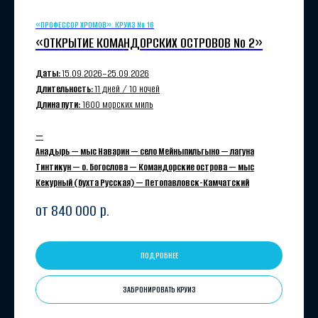
«ПРОФЕССОР ХРОМОВ». КРУИЗ № 16
«ОТКРЫТИЕ КОМАНДОРСКИХ ОСТРОВОВ № 2»
Даты:
15.09.2026−25.09.2026
Длительность:
11 дней / 10 ночей
Длина пути:
1600 морских миль
—
Анадырь — мыс Наварин — село Мейныпильгыно — лагуна
Тинтикун — о. Богослова — Командорские острова — мыс
Кекурный (бухта Русская) — Петопавловск-Камчатский
от 840 000
р.
ПОДРОБНЕЕ
ЗАБРОНИРОВАТЬ КРУИЗ