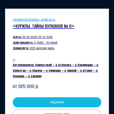
«ПРОФЕССОР ХРОМОВ». КРУИЗ № 19
«КУРИЛЫ. ТАЙНЫ ВУЛКАНОВ № 6»
Даты:
25.09.
2026-
05.10.
2026
Длительность:
11 дней / 10 ночей
Длина пути:
1220 морских миль
—
Петропавловск-Камчатский — о. Атласова — о. Парамушир — о.
Онекотан — о. Янкича — о. Симушир — о. Чирпой — о. Итуруп — о.
Кунашир — о. Сахалин
от 925 000
р.
ПОДРОБНЕЕ