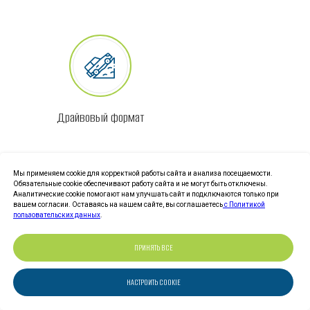
Драйвовый формат
Труднодоступные
Мы применяем cookie для корректной работы сайта и анализа посещаемости.
локации —
Обязательные cookie обеспечивают работу сайта и не могут быть отключены.
Аналитические cookie помогают нам улучшать сайт и подключаются только при
уверенно,
вашем согласии. Оставаясь на нашем сайте, вы соглашаетесь
с Политикой
безопасно, по-
пользовательских данных
.
настоящему
ПРИНЯТЬ ВСЕ
НАСТРОИТЬ COOKIE