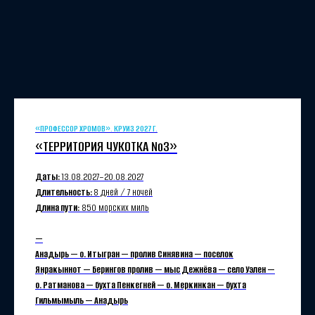
«ПРОФЕССОР ХРОМОВ». КРУИЗ 2027 Г.
«ТЕРРИТОРИЯ ЧУКОТКА №3»
Даты:
13.08.2027−20.08.2027
Длительность:
8 дней / 7 ночей
Длина пути:
850 морских миль
—
Анадырь — о. Итыгран — пролив Синявина — поселок
Янракыннот — Берингов пролив — мыс Дежнёва — село Уэлен —
о. Ратманова — бухта Пенкегней — о. Меркинкан — бухта
Гильмымыль — Анадырь