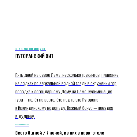
с июля по август
ПУТОРАНСКИЙ ХИТ
-
Пять дней на озере Лама: несколько трекингов, плавание
на лодках по зеркальной водной глади в окружении гор,
поездка к легендарному Дому на Ламе. Кульминация
тура — полёт на вертолёте над плато Путорана
к Иркиндинскому водопаду. Важный бонус — поездка
в Дудинку.
┄┄┄┄
Всего 8 дней / 7 ночей, из них в парк-отеле