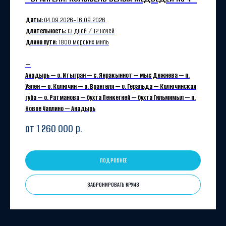
Даты:
04.09.2026−16.09.2026
Длительность:
13 дней / 12 ночей
Длина пути:
1800 морских миль
—
Анадырь — о. Итыгран — с. Янракыннот — мыс Дежнева — п.
Уэлен — о. Колючин — о. Врангеля — о. Геральда — Колючинская
губа — о. Ратманова — бухта Пенкегней — бухта Гильмимыл — п.
Новое Чаплино — Анадырь
от 1 260 000
р.
ПОДРОБНЕЕ
ЗАБРОНИРОВАТЬ КРУИЗ