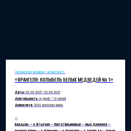
«ПРОФЕССОР ХРОМОВ». КРУИЗ 2027 Г.
«ВРАНГЕЛЯ: КОЛЫБЕЛЬ БЕЛЫХ МЕДВЕДЕЙ №
1»
Даты:
20.08.2027−02.09.2027
Длительность:
14 дней / 13 ночей
Длина пути:
1800 морских миль
—
Анадырь — о. Итыгран — бухта Гильмимыл — мыс Дежнева —
поселок Уэлен — о. Колючин — о. Врангеля — о. Геральда — Новое