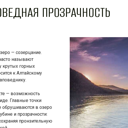
ПОВЕДНАЯ ПРОЗРАЧНОСТЬ
озеро — созерцание.
часто называют
у крутых горных
осится к Алтайскому
заповеднику.
яхте — возможность
иде. Главные точки
е обрушиваются в озеро
убине и прозрачности:
 сохраняя пронзительную
кой.