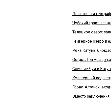
Логистика и геогра
Чуйский тракт: глав
Телецкое озеро: за
Гейзерное озеро и а
Река Катунь: бирюз
Остров Патмос: дух
Слияние Чуи и Катун
Культурный код: пе
Горно-Алтайск: вход
Вместо заключения