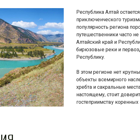
Республика Алтай остаетс
приключенческого туризма
популярность региона пор
путешественники часто не
Алтайский край и Республи
бирюзовые реки и первозд
Республику.
В этом регионе нет крупн
объекты всемирного насл
хребта и сакральные мест
настоящему, стоит доверит
гостеприимству коренных 
ФИЯ