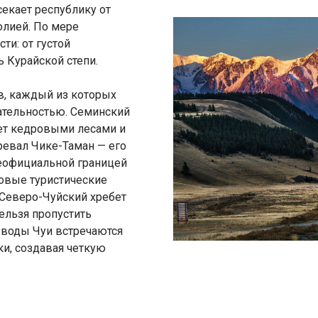
секает республику от
олией. По мере
и: от густой
 Курайской степи.
в, каждый из которых
ательностью. Семинский
ает кедровыми лесами и
евал Чике-Таман — его
неофициальной границей
совые туристические
Северо-Чуйский хребет
ельзя пропустить
е воды Чуи встречаются
и, создавая четкую