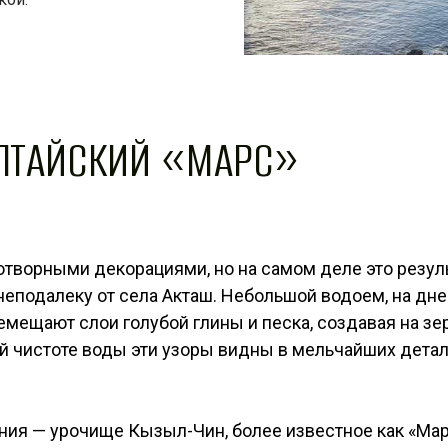
АЛТАЙСКИЙ «МАРС»
котворными декорациями, но на самом деле это резул
неподалеку от села Акташ. Небольшой водоем, на дне
емещают слои голубой глины и песка, создавая на з
й чистоте воды эти узоры видны в мельчайших дета
ения — урочище Кызыл-Чин, более известное как «Ма