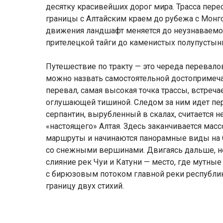
десятку красивейших дорог мира. Трасса пере
границы с Алтайским краем до рубежа с Монг
движения ландшафт меняется до неузнаваемост
прителецкой тайги до каменистых полупустынь
Путешествие по тракту — это череда перевало
можно назвать самостоятельной достопримеч
перевал, самая высокая точка трассы, встреч
оглушающей тишиной. Следом за ним идет пер
серпантин, вырубленный в скалах, считается 
«настоящего» Алтая. Здесь заканчивается мас
маршруты и начинаются панорамные виды на 
со снежными вершинами. Двигаясь дальше, н
слияние рек Чуи и Катуни — место, где мутны
с бирюзовым потоком главной реки республик
границу двух стихий.