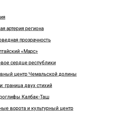
фия
ная артерия региона
поведная прозрачность
лтайский «Марс»
овое сердце республики
овный центр Чемальской долины
и: граница двух стихий
троглифы Калбак-Таш
ные ворота и культурный центр