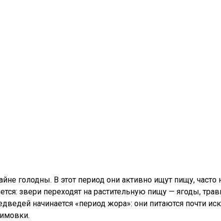
йне голодны. В этот период они активно ищут пищу, часто 
тся: звери переходят на растительную пищу — ягоды, трав
едведей начинается «период жора»: они питаются почти ис
зимовки.