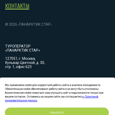
КОНТАКТЫ
© 2026
ПАНАРКТИК СТАР
«
»
ТУРОПЕРАТОР
«ПАНАРКТИК СТАР»
127051, г. Москва,
бульвар Цветной, д. 30,
стр. 1, офис 623
График работы:
Пн-Вс: 09:00-18:00
(GMT+3)
Мы применяем cookie для корректной работы сайта и анализа посещаемости.
Обязательные cookie обеспечивают работу сайта и не могут быть отключены.
Аналитические cookie помогают нам улучшать сайт и подключаются только при
Лицензия туроператора
вашем согласии. Оставаясь на нашем сайте, вы соглашаетесь
с Политикой
РТО 22 273
пользовательских данных
.
Единый федеральный реестр туроператоров.
Политика конфиденциальности
ПРИНЯТЬ ВСЕ