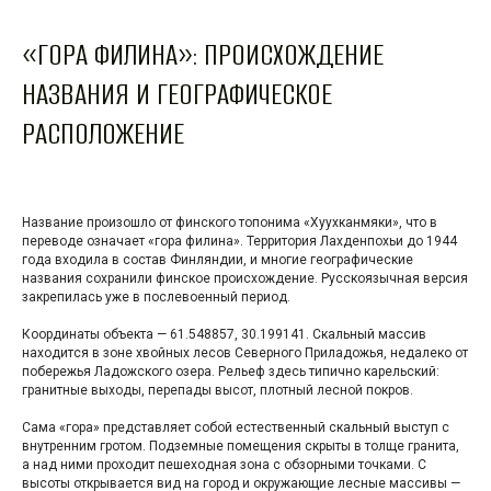
«ГОРА ФИЛИНА»: ПРОИСХОЖДЕНИЕ
НАЗВАНИЯ И ГЕОГРАФИЧЕСКОЕ
РАСПОЛОЖЕНИЕ
Название произошло от финского топонима «Хуухканмяки», что в
переводе означает «гора филина». Территория Лахденпохьи до 1944
года входила в состав Финляндии, и многие географические
названия сохранили финское происхождение. Русскоязычная версия
закрепилась уже в послевоенный период.
Координаты объекта — 61.548857, 30.199141. Скальный массив
находится в зоне хвойных лесов Северного Приладожья, недалеко от
побережья Ладожского озера. Рельеф здесь типично карельский:
гранитные выходы, перепады высот, плотный лесной покров.
Сама «гора» представляет собой естественный скальный выступ с
внутренним гротом. Подземные помещения скрыты в толще гранита,
а над ними проходит пешеходная зона с обзорными точками. С
высоты открывается вид на город и окружающие лесные массивы —