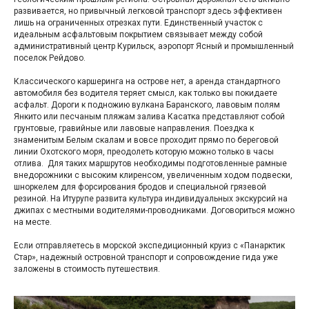
развивается, но привычный легковой транспорт здесь эффективен
лишь на ограниченных отрезках пути. Единственный участок с
идеальным асфальтовым покрытием связывает между собой
административный центр Курильск, аэропорт Ясный и промышленный
поселок Рейдово.
Классического каршеринга на острове нет, а аренда стандартного
автомобиля без водителя теряет смысл, как только вы покидаете
асфальт. Дороги к подножию вулкана Баранского, лавовым полям
Янкито или песчаным пляжам залива Касатка представляют собой
грунтовые, гравийные или лавовые направления. Поездка к
знаменитым Белым скалам и вовсе проходит прямо по береговой
линии Охотского моря, преодолеть которую можно только в часы
отлива. Для таких маршрутов необходимы подготовленные рамные
внедорожники с высоким клиренсом, увеличенным ходом подвески,
шноркелем для форсирования бродов и специальной грязевой
резиной. На Итурупе развита культура индивидуальных экскурсий на
джипах с местными водителями-проводниками. Договориться можно
на месте.
Если отправляетесь в морской экспедиционный круиз с «Панарктик
Стар», надежный островной транспорт и сопровождение гида уже
заложены в стоимость путешествия.