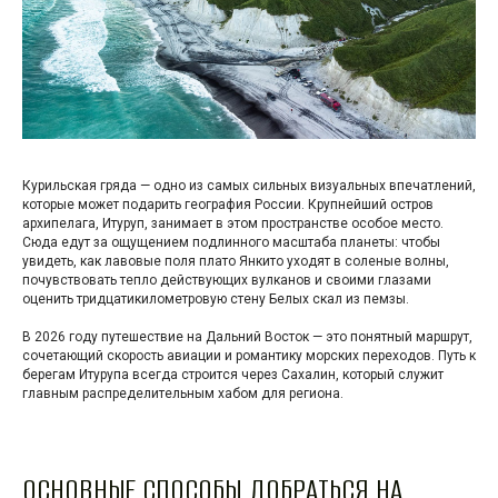
Курильская гряда — одно из самых сильных визуальных впечатлений,
которые может подарить география России. Крупнейший остров
архипелага, Итуруп, занимает в этом пространстве особое место.
Сюда едут за ощущением подлинного масштаба планеты: чтобы
увидеть, как лавовые поля плато Янкито уходят в соленые волны,
почувствовать тепло действующих вулканов и своими глазами
оценить тридцатикилометровую стену Белых скал из пемзы.
В 2026 году путешествие на Дальний Восток — это понятный маршрут,
сочетающий скорость авиации и романтику морских переходов. Путь к
берегам Итурупа всегда строится через Сахалин, который служит
главным распределительным хабом для региона.
ОСНОВНЫЕ СПОСОБЫ ДОБРАТЬСЯ НА