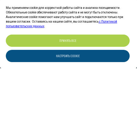
Мы применяем cookie для корректной работы сайта и анализа посещаемости.
БЛОГ
Обязательные cookie обеспечивают работу сайта и не могут быть отключены.
Аналитические cookie помогают нам улучшать сайт и подключаются только при
вашем согласии. Оставаясь на нашем сайте, вы соглашаетесь
с Политикой
пользовательских данных
.
ВАКАНСИИ
ПРИНЯТЬ ВСЕ
НАСТРОИТЬ COOKIE
ОТЗЫВЫ
КОНТАКТЫ
© 2026
ПАНАРКТИК СТАР
«
»
ТУРОПЕРАТОР
«ПАНАРКТИК СТАР»