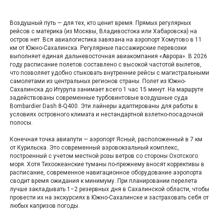
Воздушный путь — для тех, кто ценит время. Прямых регулярных
рейсов с материка (из Москвы, Владивостока или Хабаровска) на
остров нет. Вся авиалогистика завязана на аэропорт Хомутово в 11
км от Южно-Сахалинска. Регулярные пассажирские перевозки
выполняет единая дальневосточная авиакомпания «Аврора». В 2026
году расписание полетов составлено с высокой частотой вылетов,
что позволяет удобно стыковать внутренние рейсы с магистральными
самолетами из центральных регионов страны. Полет из Южно-
Сахалинска до Итурупа занимает всего 1 час 15 минут. На маршруте
задействованы современные турбовинтовые воздушные суда
Bombardier Dash 8-Q400. Эти лайнеры адаптированы для работы в
условиях островного климата и нестандартной взлетно-посадочной
полосы.
Конечная точка авиапути — аэропорт Ясный, расположенный в 7 км
от Курильска. Это современный аэровокзальный комплекс,
построенный с учетом местной розы ветров со стороны Охотского
моря. Хотя Тихоокеанские туманы по-прежнему вносят коррективы в
расписание, современное навигационное оборудование аэропорта
сводит время ожидания к минимуму. При планировании перелета
лучше закладывать 1–2 резервных дня в Сахалинской области, чтобы
провести их на экскурсиях в Южно-Сахалинске и застраховать себя от
любых капризов погоды.