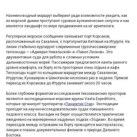
Наземно-водный маршрут выбирают ради возможности увидеть, как
из морской дымки проступают суровые вулканические силуэты и как
меняется ландшафт по мере продвижения на юг архипелага.
Регулярное морское сообщение связывает порт Корсаков,
расположенный на Сахалине, с портопунктом Китовый на Итурупе. На
линии стабильно курсируют современные грузопассажирские
теплоходы — «Адмирал Невельской» и «Павел Леонов». Это
двухвинтовые суда для работы в сложных условиях
дальневосточных морей. Пассажирам предлагаются каюты разного
уровня комфорта, на борту есть просторные зоны отдыха и кафе.
Теплоходы ходят по кольцевым маршрутам между Сахалином,
Итурупом, Кунаширом и Шикотаном несколько раз в неделю. Прямой
переход из Корсакова до Итурупа занимает около 20 часов.
Более глубоким форматом исследования тихоокеанских просторов
являются экспедиционные морские круизы Vasta Expeditions,
которые организует туроператор «
Панарктик Стар
». Экспедиции
проходят на научно-исследовательских судах повышенного
ледового класса. Высадки на берег осуществляются практически
ежедневно на маневренных надувных лодках «Зодиак». Во время
переходов между островами на борту проводятся мастер-классы,
лекции и показы документальных фильмов о природе Дальнего
Востока.