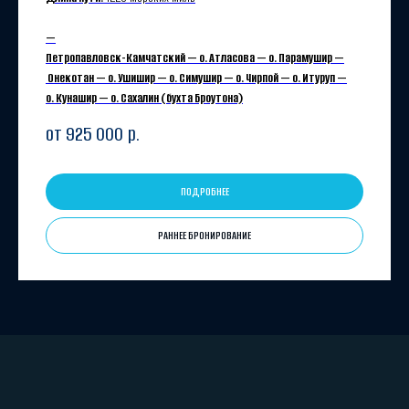
—
Петропавловск-Камчатский — о. Атласова — о. Парамушир —
Онекотан — о. Ушишир — о. Симушир — о. Чирпой — о. Итуруп —
о. Кунашир — о. Сахалин (бухта Броутона)
от 925 000
р.
ПОДРОБНЕЕ
РАННЕЕ БРОНИРОВАНИЕ