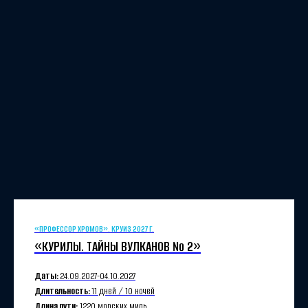
«ПРОФЕССОР ХРОМОВ». КРУИЗ 2027 Г.
«КУРИЛЫ. ТАЙНЫ ВУЛКАНОВ №
2»
Даты:
24.09.
2027-
04.10.
2027
Длительность:
11 дней / 10 ночей
Длина пути:
1220 морских миль