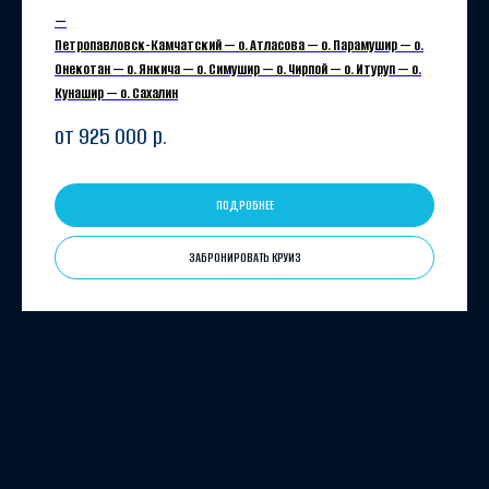
—
Петропавловск-Камчатский — о. Атласова — о. Парамушир — о.
Онекотан — о. Янкича — о. Симушир — о. Чирпой — о. Итуруп — о.
Кунашир — о. Сахалин
от 925 000
р.
ПОДРОБНЕЕ
ЗАБРОНИРОВАТЬ КРУИЗ