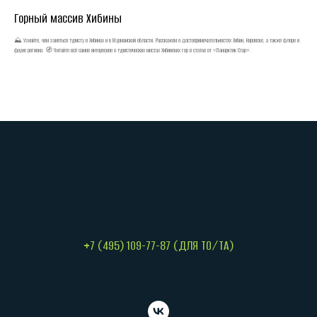
Горный массив Хибины
⛰️ Узнайте, чем заняться туристу в Хибинах и в Мурманской области. Расскажем о достопримечательностях Хибин, Кировске, а также флоре и
фауне региона. 🧭 Читайте всё самое интересное о туристических местах Хибинских гор в статье от «Панарктик Стар».
+7 (495) 109-77-87 (ДЛЯ ТО/ТА)