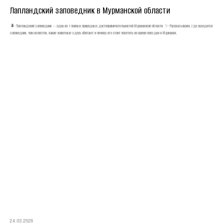
Лапландский заповедник в Мурманской области
🌲 Лапландский заповедник — одна из главных природных достопримечательностей Мурманской области. ✨ Рассказываем, где находится
заповедник, чем известен, какие животные здесь обитают и почему его стоит посетить во время поездки в Мурманск.
24.03.2026