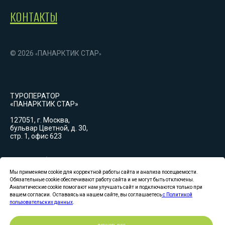
КОНТАКТЫ
© 2026
ПАНАРКТИК СТАР
«
»
ТУРОПЕРАТОР
«ПАНАРКТИК СТАР»
127051, г. Москва,
бульвар Цветной, д. 30,
стр. 1, офис 623
График работы:
Пн-Вс: 09:00-18:00
(GMT+3)
Мы применяем cookie для корректной работы сайта и анализа посещаемости.
Обязательные cookie обеспечивают работу сайта и не могут быть отключены.
Аналитические cookie помогают нам улучшать сайт и подключаются только при
Лицензия туроператора
вашем согласии. Оставаясь на нашем сайте, вы соглашаетесь
с Политикой
РТО 22 273
пользовательских данных
.
Единый федеральный реестр туроператоров.
Политика конфиденциальности