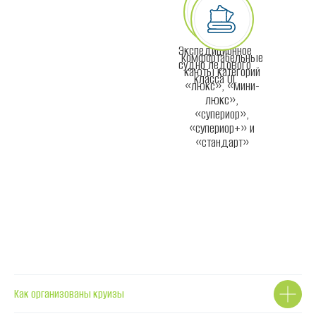
Экспедиционное
Комфортабельные
судно ледового
каюты категорий
класса UL
«люкс», «мини-
люкс»,
«супериор»,
«супериор+» и
«стандарт»
Как организованы круизы