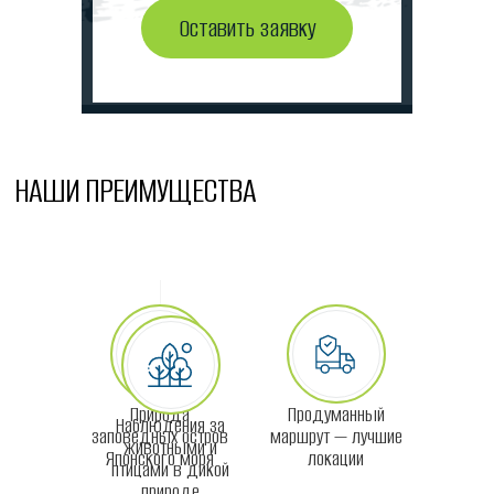
Оставить заявку
НАШИ ПРЕИМУЩЕСТВА
Природа
Продуманный
Наблюдения за
заповедных остров
маршрут — лучшие
животными и
Японского моря
локации
птицами в дикой
природе