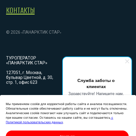
КОНТАКТЫ
© 2026
ПАНАРКТИК СТАР
«
»
ТУРОПЕРАТОР
«ПАНАРКТИК СТАР»
127051, г. Москва,
бульвар Цветной, д. 30,
Служба заботы о
стр. 1, офис 623
клиентах
Здравствуйте! Напишите нам,
График работы:
если у Вас появятся вопросы.
Пн-Вс: 09:00-18:00
(GMT+3)
Мы применяем cookie для корректной работы сайта и анализа посещаемости.
Мы применяем cookie для корректной работы сайта и анализа посещаемости.
Обязательные cookie обеспечивают работу сайта и не могут быть отключены.
Обязательные cookie обеспечивают работу сайта и не могут быть отключены.
Аналитические cookie помогают нам улучшать сайт и подключаются только
Аналитические cookie помогают нам улучшать сайт и подключаются только при
Лицензия туроператора
при вашем согласии. Оставаясь на нашем сайте, вы соглашаетесь
с
вашем согласии. Оставаясь на нашем сайте, вы соглашаетесь
с Политикой
РТО 22 273
Политикой пользовательских данных
.
пользовательских данных
.
Единый федеральный реестр туроператоров.
Политика конфиденциальности