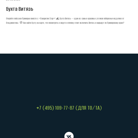
Бухта Витязь
Откройте пейзажи Приморья вместе с «Панарктик Стар»! 🌊 Бухта Витязь — один из самых красивых уголков побережья недалеко от
Владивостока. 🧭 Как найти бухту на карте, что посмотреть в округе и почему стоит включить Витязь в маршрут по Приморскому краю?
+7 (495) 109-77-87 (ДЛЯ ТО/ТА)