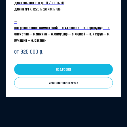
Длительность:
11 дней / 10 ночей
Длина пути:
1220 морских миль
—
Петропавловск-Камчатский — о. Атласова — о. Парамушир — о.
Онекотан — о. Янкича — о. Симушир — о. Чирпой — о. Итуруп — о.
Кунашир — о. Сахалин
от 925 000
р.
ПОДРОБНЕЕ
ЗАБРОНИРОВАТЬ КРУИЗ