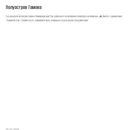
Полуостров Гамова
Где находится полуостров Гамова в Приморском крае? Как добраться и что интересного посмотреть на побережье. 🌊 Вместе с туроператором
«Панарктик Стар» откройте бухты, живописные виды и маршруты отдыха рядом с Владивостоком.
26.03.2026