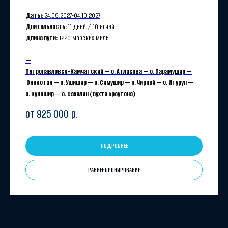
Даты:
24.09.
2027-
04.10.
2027
Длительность:
11 дней / 10 ночей
Длина пути:
1220 морских миль
—
Петропавловск-Камчатский — о. Атласова — о. Парамушир —
Онекотан — о. Ушишир — о. Симушир — о. Чирпой — о. Итуруп —
о. Кунашир — о. Сахалин (бухта Броутона)
от 925 000
р.
ПОДРОБНЕЕ
РАННЕЕ БРОНИРОВАНИЕ