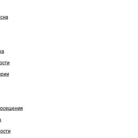
есна
ка
ости
ории
посещения
в
ости