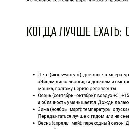
КОГДА ЛУЧШЕ ЕХАТЬ:
Лето (июнь–август): дневные температур
«Яйцам динозавров», водопадам и смотро
мошка, поэтому берите репелленты.
Осень (сентябрь–октябрь): воздух +5…+15
а облачность уменьшается. Дожди делают
Зима (ноябрь–март): температуры опуска
Передвигаться лучше с гидом или на снег
Весна (апрель–май): переходный сезон. Д