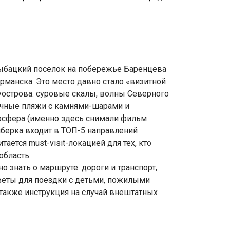
ыбацкий поселок на побережье Баренцева
урманска. Это место давно стало «визитной
уострова: суровые скалы, волны Северного
ычные пляжи с камнями-шарами и
осфера (именно здесь снимали фильм
иберка входит в ТОП-5 направлений
тается must-visit-локацией для тех, кто
область.
но знать о маршруте: дороги и транспорт,
веты для поездки с детьми, пожилыми
также инструкция на случай внештатных