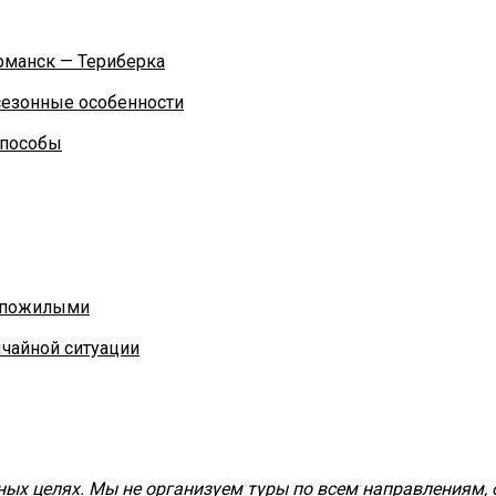
рманск — Териберка
 сезонные особенности
способы
и пожилыми
ычайной ситуации
ых целях. Мы не организуем туры по всем направлениям, 