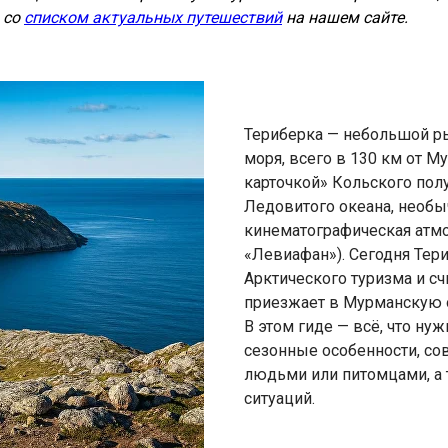
 со
списком актуальных путешествий
на нашем сайте.
Териберка — небольшой р
моря, всего в 130 км от М
карточкой» Кольского пол
Ледовитого океана, необ
кинематографическая атм
«Левиафан»). Сегодня Тер
Арктического туризма и счи
приезжает в Мурманскую 
В этом гиде — всё, что нуж
сезонные особенности, со
людьми или питомцами, а 
ситуаций.