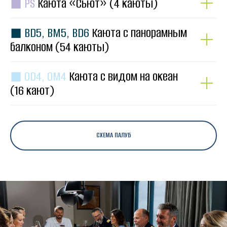
◼ PS
Каюта «Сьют» (4 каюты)
◼ BD5, BM5, BD6
Каюта с панорамным
балконом (54 каюты)
◼ OD4, OM4
Каюта с видом на океан
(16 кают)
СХЕМА ПАЛУБ