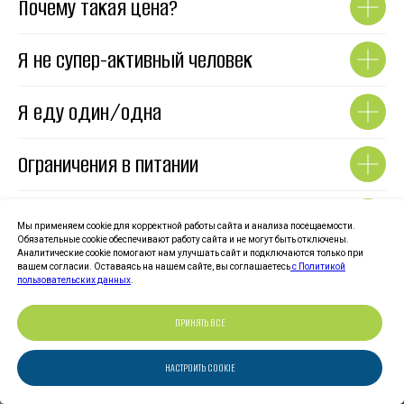
Почему такая цена?
Я не супер-активный человек
Я еду один/одна
Ограничения в питании
Я никогда не был(а) в круизе
Мы применяем cookie для корректной работы сайта и анализа посещаемости.
Обязательные cookie обеспечивают работу сайта и не могут быть отключены.
Аналитические cookie помогают нам улучшать сайт и подключаются только при
Что с интернетом?
вашем согласии. Оставаясь на нашем сайте, вы соглашаетесь
с Политикой
пользовательских данных
.
ПРИНЯТЬ ВСЕ
НАСТРОИТЬ COOKIE