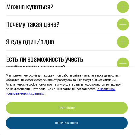
Можно купаться?
Почему такая цена?
Я еду один/одна
Есть ли возможность учесть
особенности питания?
Мы применяем cookie для корректной работы сайта и анализа посещаемости.
Обязательные cookie обеспечивают работу сайта и не могут быть отключены.
Что с интернетом?
Аналитические cookie помогают нам улучшать сайт и подключаются только при
вашем согласии. Оставаясь на нашем сайте, вы соглашаетесь
с Политикой
пользовательских данных
.
Включена ли медицинская страховка?
ПРИНЯТЬ ВСЕ
Какие сроки аннуляций?
НАСТРОИТЬ COOKIE