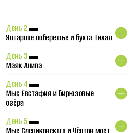
День 2
▬
Янтарное побережье и бухта Тихая
День 3
▬
Маяк Анива
День 4
▬
Мыс Евстафия и бирюзовые
озёра
День 5
▬
Мыс Слепиковского и Чёртов мост